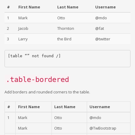
#
First Name
Last Name
Username
1
Mark
Otto
@mdo
2
Jacob
Thornton
@fat
3
Larry
the Bird
@twitter
[table “” not found /]
.table-bordered
Add borders and rounded corners to the table.
#
First Name
Last Name
Username
1
Mark
Otto
@mdo
Mark
Otto
@TwBootstrap