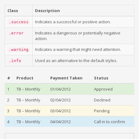
Class
Description
Indicates a successful or positive action.
.success
Indicates a dangerous or potentially negative
.error
action.
Indicates a warning that might need attention.
.warning
Used as an alternative to the default styles.
.info
#
Product
Payment Taken
Status
1
TB – Monthly
01/04/2012
Approved
2
TB – Monthly
02/04/2012
Declined
3
TB – Monthly
03/04/2012
Pending
4
TB – Monthly
04/04/2012
Call in to confirm