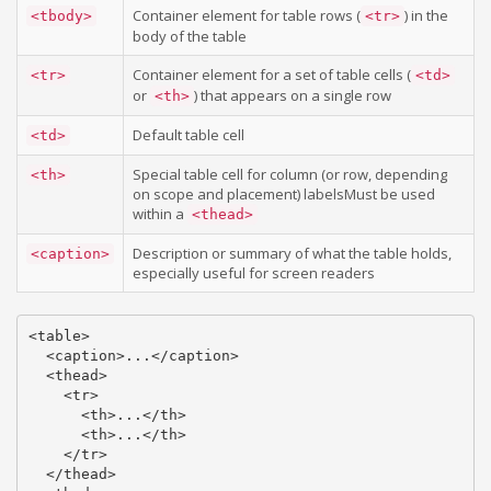
Container element for table rows (
) in the
<tbody>
<tr>
body of the table
Container element for a set of table cells (
<tr>
<td>
or
) that appears on a single row
<th>
Default table cell
<td>
Special table cell for column (or row, depending
<th>
on scope and placement) labelsMust be used
within a
<thead>
Description or summary of what the table holds,
<caption>
especially useful for screen readers
<table>

  <caption>...</caption>

  <thead>

    <tr>

      <th>...</th>

      <th>...</th>

    </tr>

  </thead>
