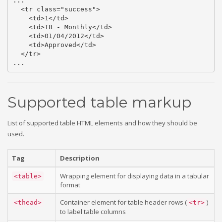
...

  <tr class="success">

    <td>1</td>

    <td>TB - Monthly</td>

    <td>01/04/2012</td>

    <td>Approved</td>

  </tr>

...
Supported table markup
List of supported table HTML elements and how they should be
used.
Tag
Description
Wrapping element for displaying data in a tabular
<table>
format
Container element for table header rows (
)
<thead>
<tr>
to label table columns