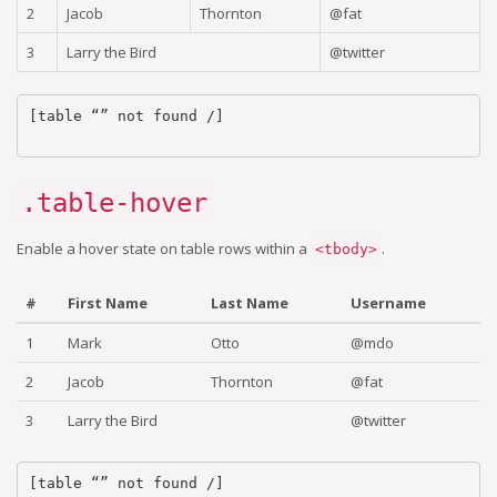
2
Jacob
Thornton
@fat
3
Larry the Bird
@twitter
[table “” not found /]
.table-hover
Enable a hover state on table rows within a
.
<tbody>
#
First Name
Last Name
Username
1
Mark
Otto
@mdo
2
Jacob
Thornton
@fat
3
Larry the Bird
@twitter
[table “” not found /]