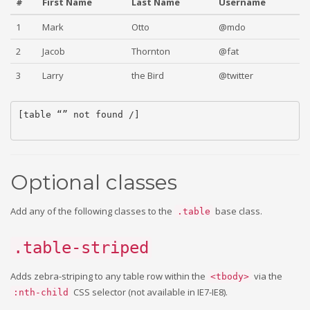
#
First Name
Last Name
Username
1
Mark
Otto
@mdo
2
Jacob
Thornton
@fat
3
Larry
the Bird
@twitter
[table “” not found /]
Optional classes
Add any of the following classes to the
base class.
.table
.table-striped
Adds zebra-striping to any table row within the
via the
<tbody>
CSS selector (not available in IE7-IE8).
:nth-child