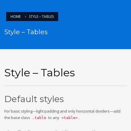
Nur noch mit Termin.
HOME
STYLE – TABLES
Style – Tables
Style – Tables
Default styles
For basic styling—light padding and only horizontal dividers—add
the base class
to any
.
.table
<table>