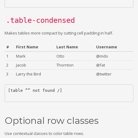
.table-condensed
Makes tables more compact by cutting cell padding in half.
#
First Name
Last Name
Username
1
Mark
Otto
@mdo
2
Jacob
Thornton
@fat
3
Larry the Bird
@twitter
[table “” not found /]
Optional row classes
Use contextual classes to color table rows.