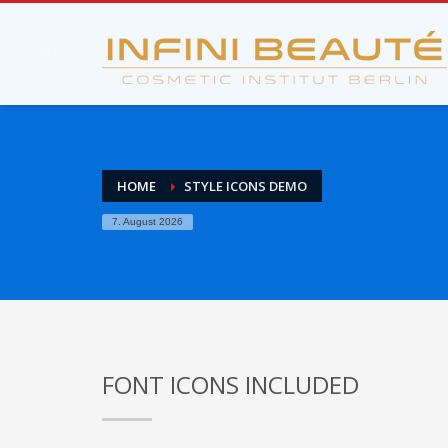
So bekommen Sie ein Termin bei uns s
1
2
Suchen Sie bitte zuerst ein
S
Termin im unserem Online Kalender.
gewüns
Bitte r
Wenn Sie weiterhin Probleme haben, senden Sie uns bit
HOME
STYLE ICONS DEMO
7. August 2026
FONT ICONS INCLUDED