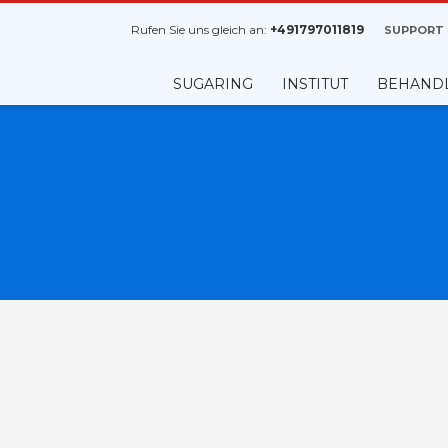
chneller:
Rufen Sie uns gleich an:
+491797011819
SUPPORT
3
ie haben online kein
Schreiben Sie sich auf un
SUGARING
INSTITUT
BEHAND
chte Termin gefunden.
Warteliste auf. Ganz eintfach pe
ufen Sie uns an.
WhatsApp
01797011819
te eine E-Mail an info@infinibeaute.de. Vielen Dank! Wir melden uns bei