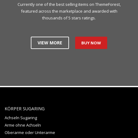
Currently one of the best selling items on ThemeForest,
featured across the marketplace and awarded with
thousands of 5 stars ratings.
VIEW MORE
BUY NOW
KÖRPER SUGARING
Achseln Sugaring
Arme ohne Achseln
Oberarme oder Unterarme